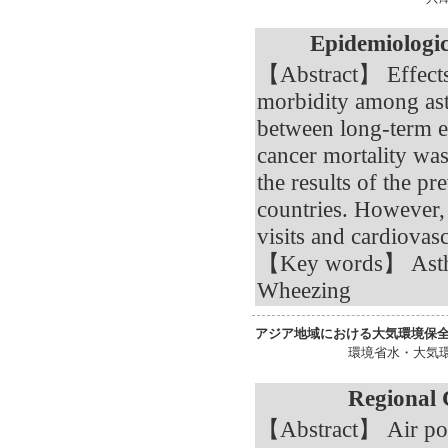
Epidemiologic
【Abstract】 Effects 
morbidity among ast
between long-term e
cancer mortality was
the results of the p
countries. However,
visits and cardiovas
【Key words】 Asthm
Wheezing
アジア地域における大気環境保
環境省水・大気
Regional 
【Abstract】 Air pol