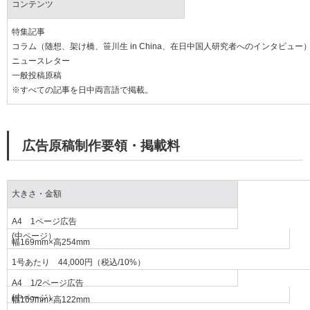
コンテンツ
特集記事
コラム（随想、架け橋、笹川生 in China、在日中国人研究者へのインタビュー
ニュースレター
一般投稿原稿
※すべての記事を日中両言語で掲載。
広告原稿制作要領・掲載料
大きさ・金額
A4 1ページ広告
(中ページ）
幅
169mm
×高
254mm
1号あたり
44,000
円（税込/10%）
A4 1/2ページ広告
(中ページ）
幅
169mm
×高
122mm