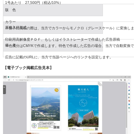
1号あたり 27,500円（税込/10%）
版 色
カラー
原稿入稿形式
※冊子に掲載の際は、当方でカラーからモノクロ（グレースケール）に変換し
印刷用高解像度ＰＤＦ、もしくはイラストレーターで作成した広告原稿
備 考
※色成分はCMYKで作成します。特色で作成した広告の場合、当方で自動変換
広告に記載のURLに、当方で当該ページへのリンクを設定します。
【電子ブック掲載広告見本】