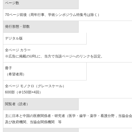
ページ数
70ページ前後（周年行事、学術シンポジウム特集号は除く）
発行形態・部数
デジタル版
全ページ カラー
※広告に掲載のURLに、当方で当該ページへのリンクを設定。
冊子
（希望者用）
全ページ モノクロ（グレースケール）
600部（＠150部×4回）
閲覧者（読者）
主に日本と中国の医療関係者・研究者（医学・歯学・薬学・看護分野，当協会
及び政府機関、当協会関係機関 等