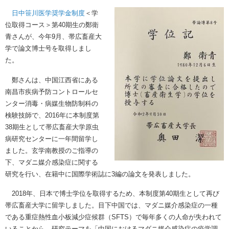
日中笹川医学奨学金制度
＜学
位取得コース＞第40期生の鄭衛
青さんが、今年9月、帯広畜産大
学で論文博士号を取得しまし
た。
鄭さんは、中国江西省にある
南昌市疾病予防コントロールセ
ンター消毒・病媒生物防制科の
検験技師で、2016年に本制度第
38期生として帯広畜産大学原虫
病研究センターに一年間留学し
ました。玄学南教授のご指導の
下、マダニ媒介感染症に関する
研究を行い、在籍中に国際学術誌に3編の論文を発表しました。
2018年、日本で博士学位を取得するため、本制度第40期生として再び
帯広畜産大学に留学しました。目下中国では、マダニ媒介感染症の一種
である重症熱性血小板減少症候群（SFTS）で毎年多くの人命が失われて
いることから、研究テーマを「中国におけるマダニ媒介感染症の疫学調