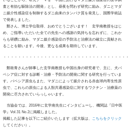
査と有効な駆除法の開発」とし、昼夜を問わず研究に励み、ダニとマダ
ニ媒介性感染症を制御するダニ由来のタンパク質を発見し、国際学術誌
で発表しました。
鄭さん、博士学位取得、おめでとうございます！ 玄学南教授をはじ
め、ご指導いただいた全ての先生への感謝の気持ちを忘れずに、これか
らも研鑽に励み、マダニ媒介感染症の予防法と治療法の確立に貢献され
ることを願います。今後、更なる成果を期待しています。
・・・・・・・・・・・・・・・・・・・・・・・・・・・・・・・・・
鄭衛青さんが師事した玄学南教授も中国出身の研究者で、主に、犬バ
ベシア症に対する診断・治療・予防法の開発に関する研究を行っていま
す。バベシア原虫もまた、マダニによって媒介される赤血球内寄生性原
虫で、これらの原虫による人獣共通感染症に対するワクチン・治療薬の
開発に尽力されていらっしゃいます。
当協会では、2016年に玄学南先生にインタビューし、機関誌『日中医
学』Vol.31 No.2に掲載しました。
掲載した記事を以下にご紹介いたします（拡大版は、
こちらをクリック
してください）。