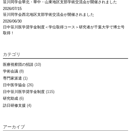
笹川同学会華北・華中・山東地区支部学術交流会が開催されました
2026/07/15
笹川同学会西北地区支部学術交流会が開催されました
2026/06/30
日中笹川医学奨学金制度＜学位取得コース＞研究者が千葉大学で博士号
取得！
カテゴリ
医療視察団の招請
(10)
学術会議
(8)
専門家派遣
(1)
日中医学協会
(26)
日中笹川医学奨学金制度
(115)
研究助成
(6)
訪日研修支援
(4)
アーカイブ