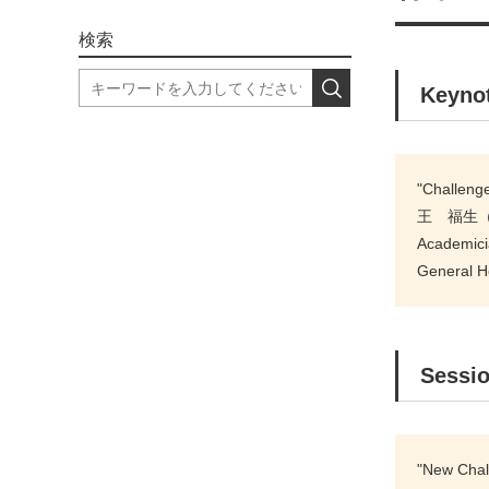
検索
Keyn
"Challeng
王 福生（F
Academicia
General H
Sessi
"New Chall