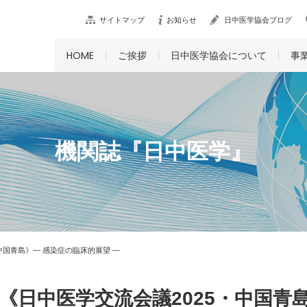
サイトマップ
お知らせ
日中医学協会ブログ
HOME
ご挨拶
日中医学協会について
事
機関誌『日中医学』
中国青島》― 感染症の臨床的展望 ―
《日中医学交流会議2025・中国青