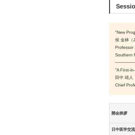
Sessi
"New Progr
侯 金林（Ji
Professor 
Southern M
──────
"A First-i
田中 靖人（Y
Chief Pro
開会挨拶
日中医学交流