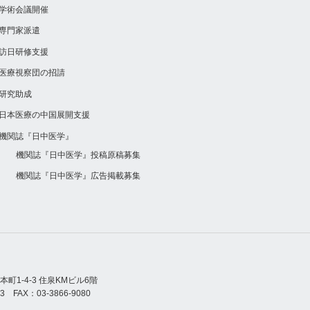
学術会議開催
専門家派遣
訪日研修支援
医療視察団の招請
研究助成
日本医療の中国展開支援
機関誌『日中医学』
機関誌『日中医学』投稿原稿募集
機関誌『日中医学』広告掲載募集
町1-4-3 住泉KMビル6階
123 FAX：03-3866-9080