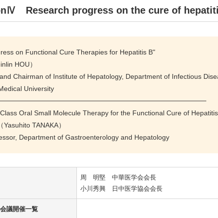
onⅣ Research progress on the cure of hep
ess on Functional Cure Therapies for Hepatitis B"
nlin HOU）
and Chairman of Institute of Hepatology, Department of Infectious Disea
edical University
───────────────────────────────────────────
n-Class Oral Small Molecule Therapy for the Functional Cure of Hepatitis
asuhito TANAKA）
fessor, Department of Gastroenterology and Hepatology
周 明堅 中華医学会会長
小川秀興 日中医学協会会長
会議開催一覧