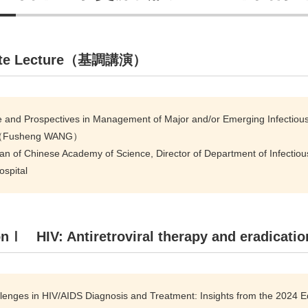
ote Lecture（基調講演）
e and Prospectives in Management of Major and/or Emerging Infectious
usheng WANG）
n of Chinese Academy of Science, Director of Department of Infectiou
ospital
onⅠ HIV: Antiretroviral therapy and eradic
enges in HIV/AIDS Diagnosis and Treatment: Insights from the 2024 Ed