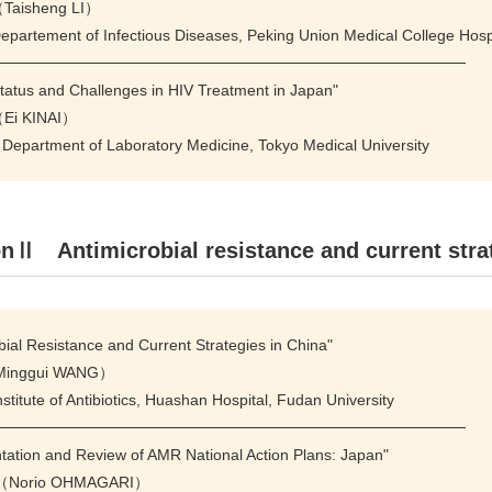
isheng LI）
 Departement of Infectious Diseases, Peking Union Medical College 
───────────────────────────────────────────
tatus and Challenges in HIV Treatment in Japan"
i KINAI）
 Department of Laboratory Medicine, Tokyo Medical University
onⅡ Antimicrobial resistance and current
bial Resistance and Current Strategies in China"
inggui WANG）
Institute of Antibiotics, Huashan Hospital, Fudan University
───────────────────────────────────────────
tation and Review of AMR National Action Plans: Japan"
Norio OHMAGARI）