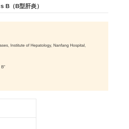
atitis B（B型肝炎）
ses, Institute of Hepatology, Nanfang Hospital,
 B"