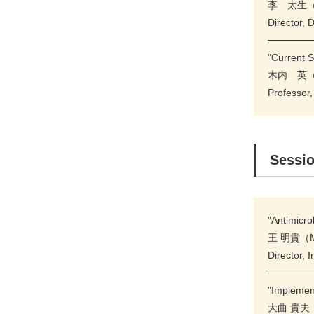
李 太生（Ta
Director,
──────
"Current S
木内 英（E
Professor,
Sessi
"Antimicro
王 明貴（M
Director, 
──────
"Implemen
大曲 貴夫（