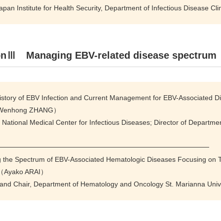
Japan Institute for Health Security, Department of Infectious Disease C
onⅢ Managing EBV-related disease spect
History of EBV Infection and Current Management for EBV-Associated D
enhong ZHANG）
f National Medical Center for Infectious Diseases; Director of Departm
───────────────────────────────────────────
 the Spectrum of EBV-Associated Hematologic Diseases Focusing on T
Ayako ARAI）
 and Chair, Department of Hematology and Oncology St. Marianna Unive