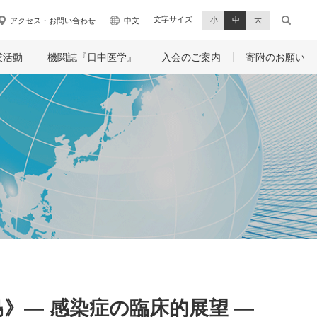
文字サイズ
小
中
大
アクセス・お問い合わせ
中文
業活動
機関誌『日中医学』
入会のご案内
寄附のお願い
島》― 感染症の臨床的展望 ―