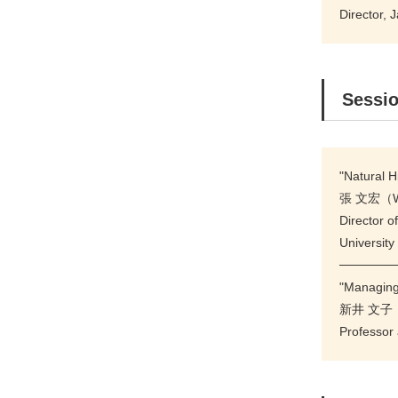
Director, 
Sessi
"Natural 
張 文宏（W
Director o
University
──────
"Managing
新井 文子（
Professor