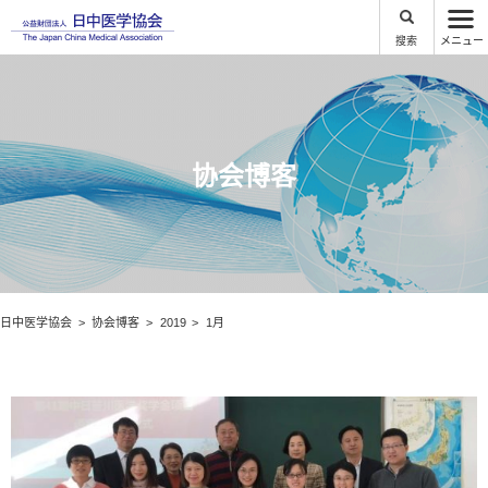
搜索
メニュー
协会博客
日中医学協会
协会博客
2019
1月