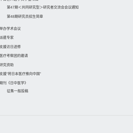
第47期＜共同研究型＞研究者交流会会议通知
第48期研究员招生简章
举办学术会议
派遣专家
支援访日进修
医疗考察团的邀请
研究资助
支援“将日本医疗推向中国”
期刊《日中医学》
征集一般投稿