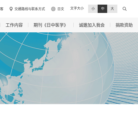
文字大小
小
中
大
客
交通路线与联系方式
日文
工作内容
期刊《日中医学》
诚邀加入我会
捐款资助