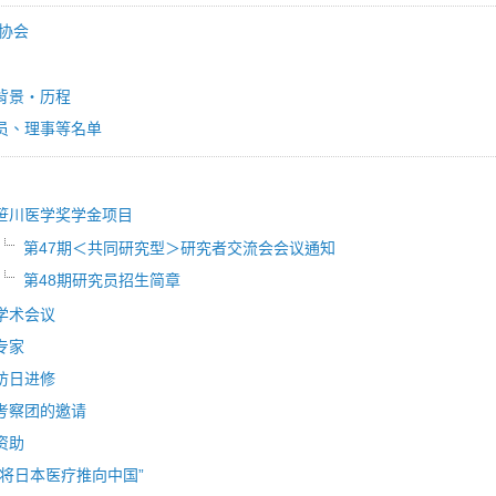
协会
背景・历程
员、理事等名单
笹川医学奖学金项目
第47期＜共同研究型＞研究者交流会会议通知
第48期研究员招生简章
学术会议
专家
访日进修
考察团的邀请
资助
“将日本医疗推向中国”