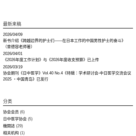
最新来稿
2026/04/09
新书介绍《跨越边界的护士们——在日本工作的中国男性护士的奋斗》
（曾德容老师著）
2026/04/01
《2026年度工作计划》与《2026年度收支预算》已上传
2026/03/19
协会期刊《日中医学》Vol.40 No.4《特辑：学术研讨会-中日医学交流会议
2025 ・中国青岛》已发行
分类
协会会员
(6)
日中医学协会
(5)
機関誌
(29)
相关机构
(1)