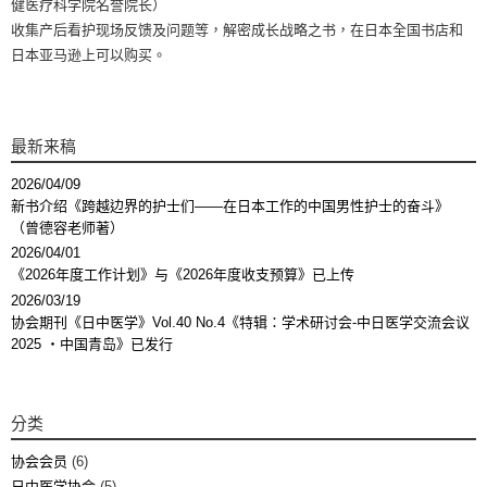
健医疗科学院名誉院长）
收集产后看护现场反馈及问题等，解密成长战略之书，在日本全国书店和
日本亚马逊上可以购买。
最新来稿
2026/04/09
新书介绍《跨越边界的护士们——在日本工作的中国男性护士的奋斗》
（曾德容老师著）
2026/04/01
《2026年度工作计划》与《2026年度收支预算》已上传
2026/03/19
协会期刊《日中医学》Vol.40 No.4《特辑：学术研讨会-中日医学交流会议
2025 ・中国青岛》已发行
分类
协会会员
(6)
日中医学协会
(5)