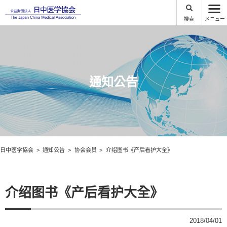
搜索
メニュー
通知公告
日中医学協会
通知公告
协会会员
介绍图书《产后看护大全》
介绍图书《产后看护大全》
2018/04/01