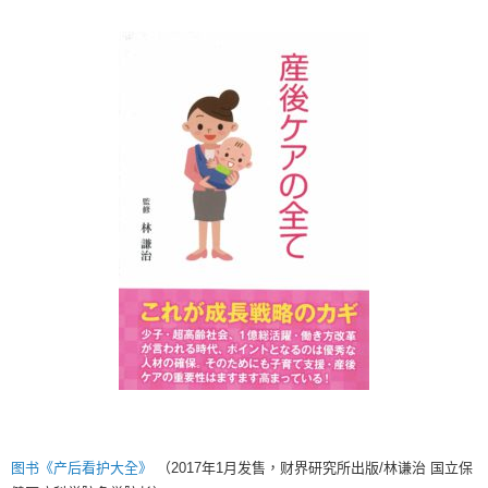
图书《产后看护大全》
（2017年1月发售，财界研究所出版/林谦治 国立保