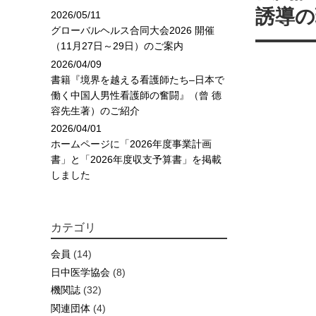
誘導の
2026/05/11
グローバルヘルス合同大会2026 開催
（11月27日～29日）のご案内
2026/04/09
書籍『境界を越える看護師たち–日本で
働く中国人男性看護師の奮闘』（曾 德
容先生著）のご紹介
2026/04/01
ホームページに「2026年度事業計画
書」と「2026年度収支予算書」を掲載
しました
カテゴリ
会員
(14)
日中医学協会
(8)
機関誌
(32)
関連団体
(4)