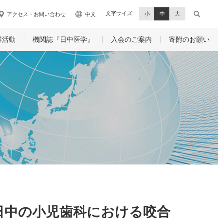
文字サイズ
小
中
大
アクセス・お問い合わせ
中文
業活動
機関誌『日中医学』
入会のご案内
寄附のお願い
集：日中の小児歯科における咬合