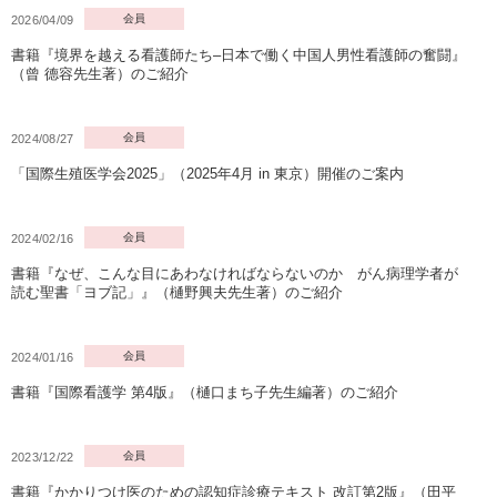
会員
2026/04/09
書籍『境界を越える看護師たち–日本で働く中国人男性看護師の奮闘』
（曾 德容先生著）のご紹介
会員
2024/08/27
「国際生殖医学会2025」（2025年4月 in 東京）開催のご案内
会員
2024/02/16
書籍『なぜ、こんな目にあわなければならないのか がん病理学者が
読む聖書「ヨブ記」』（樋野興夫先生著）のご紹介
会員
2024/01/16
書籍『国際看護学 第4版』（樋口まち子先生編著）のご紹介
会員
2023/12/22
書籍『かかりつけ医のための認知症診療テキスト 改訂第2版』（田平