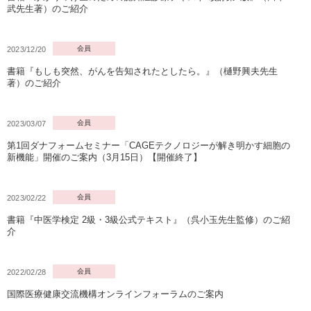
武先生著）のご紹介
会員
2023/12/20
書籍『もしも突然、がんを告知されたとしたら。』（樋野興夫先生
著）のご紹介
会員
2023/03/07
第1回ダナフォームセミナー「CAGEテクノロジーが解き明かす細胞の
新機能」開催のご案内（3月15日）【開催終了】
会員
2023/02/22
書籍『中医学検定 2級・3級公式テキスト』（呉小玉先生監修）のご紹
介
会員
2022/02/28
国際医療健康交流機構オンラインフォーラムのご案内