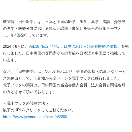
機関誌『日中医学』は、日本と中国の医学、歯学、薬学、看護、介護等
の医学・医療分野における現状と課題（展望）を毎号の特集テーマと
し、年4回発行しています。
2024年8月に、
Vol.39 No.2「特集：日中における幹細胞医療の現状」
を発
行しました。日中両国の専門家からの寄稿を日本語と中国語で掲載して
います。
なお、『日中医学』は、Vol.37 No.1より、会員の皆様への新たなサービ
スの創出として、印刷物から全ページを電子ブックに移行しました。
電子ブックの閲覧は、日中両国の当協会個人会員・法人会員と関係各所
のみとさせて頂いております。
＜電子ブックの閲覧方法＞
以下のURLをクリックしてご覧ください。
https://www.jpcnma.or.jp/news/p5360/