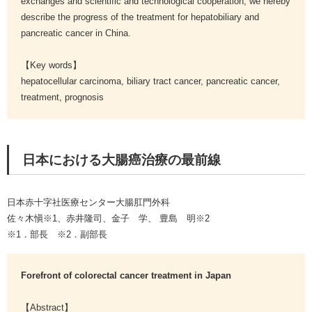
exchanges and scientific and technological cooperation, we hereby
describe the progress of the treatment for hepatobiliary and
pancreatic cancer in China.
【Key words】
hepatocellular carcinoma, biliary tract cancer, pancreatic cancer,
treatment, prognosis
日本における大腸癌治療の最前線
日本赤十字社医療センター大腸肛門外科
佐々木愼※1、赤井隆司、金子 学、 豊島 明※2
※1．部長 ※2．副部長
Forefront of colorectal cancer treatment in Japan
【Abstract】