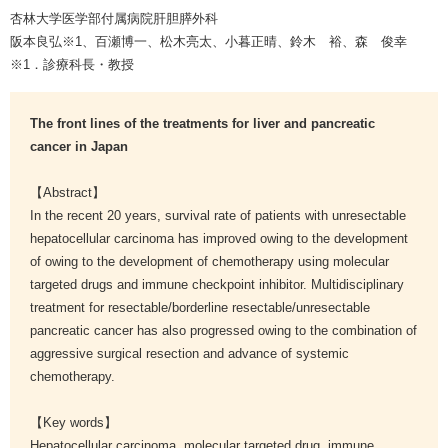
杏林大学医学部付属病院肝胆膵外科
阪本良弘※1、百瀬博一、松木亮太、小暮正晴、鈴木 裕、森 俊幸
※1．診療科長・教授
The front lines of the treatments for liver and pancreatic
cancer in Japan
【Abstract】
In the recent 20 years, survival rate of patients with unresectable
hepatocellular carcinoma has improved owing to the development
of owing to the development of chemotherapy using molecular
targeted drugs and immune checkpoint inhibitor. Multidisciplinary
treatment for resectable/borderline resectable/unresectable
pancreatic cancer has also progressed owing to the combination of
aggressive surgical resection and advance of systemic
chemotherapy.
【Key words】
Hepatocellular carcinoma, molecular targeted drug, immune