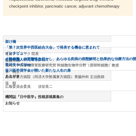
checkpoint inhibitor, pancreatic cancer, adjuvant chemotherapy
架け橋
「第７次世界中西医結合大会」で発表する機会に恵まれて
インタビュー
近藤クリニック 院長
「幹細胞」の万能性を活かし、あらゆる疾病の病態解明と効果的な治療方法の
在日中国人研究者を訪ねて
近藤高志
笹川生 in China
長崎大学原爆後障害医療研究所 幹細胞生物学分野（原研幹細胞）教授
笹川医学奨学金が開いた新たな人生の扉
李 桃生
あとがき
上海市東方病院（同済大学附属東方病院）胃腸外科 主治医師
張 順
広報委員会委員 須並英二
機関誌『日中医学』投稿原稿募集の
お知らせ