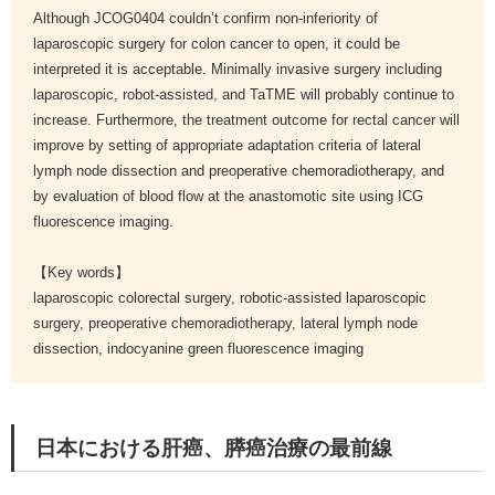
Although JCOG0404 couldn’t confirm non-inferiority of
laparoscopic surgery for colon cancer to open, it could be
interpreted it is acceptable. Minimally invasive surgery including
laparoscopic, robot-assisted, and TaTME will probably continue to
increase. Furthermore, the treatment outcome for rectal cancer will
improve by setting of appropriate adaptation criteria of lateral
lymph node dissection and preoperative chemoradiotherapy, and
by evaluation of blood flow at the anastomotic site using ICG
fluorescence imaging.
【Key words】
laparoscopic colorectal surgery, robotic-assisted laparoscopic
surgery, preoperative chemoradiotherapy, lateral lymph node
dissection, indocyanine green fluorescence imaging
日本における肝癌、膵癌治療の最前線