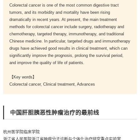
Colorectal cancer is one of the most common digestive tract
tumors, and its morbidity and mortality have been rising
dramatically in recent years. At present, the main treatment
methods for colorectal cancer include surgery, radiotherapy and
chemotherapy, targeted therapy, immunotherapy, and traditional
Chinese medicine. In particular, targeted drugs and immunotherapy
drugs have achieved good results in clinical treatment, which can
significantly improve the prognosis, prolong the survival period,
and improve the quality of life of patients.
【Key words】
Colorectal cancer, Clinical treatment, Advances
中国肝胆胰恶性肿瘤治疗的最前线
杭州医学院临床学院
浙江省人民医院浙江省肿瘤分子诊断与个体化治疗研究重点实验室