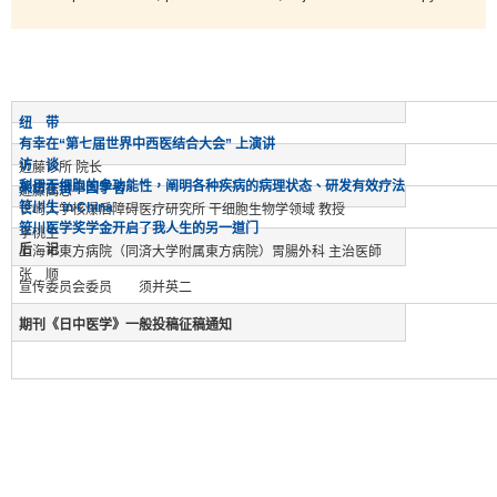
纽 带
有幸在“第七届世界中西医结合大会” 上演讲
访 谈
近藤诊所 院长
利用干细胞的多功能性，阐明各种疾病的病理状态、研发有效疗法
采访在日中国学者
近藤高志
笹川生 in China
长崎大学核爆后障碍医疗研究所 干细胞生物学领域 教授
笹川医学奖学金开启了我人生的另一道门
李桃生
后 记
上海市東方病院（同済大学附属東方病院）胃腸外科 主治医師
张 顺
宣传委员会委员 须并英二
期刊《日中医学》一般投稿征稿通知