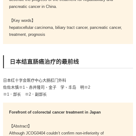
pancreatic cancer in China.
【Key words】
hepatocellular carcinoma, biliary tract cancer, pancreatic cancer,
treatment, prognosis
日本结直肠癌治疗的最前线
日本红十字会医疗中心大肠肛门外科
佐佐木慎※1、赤井隆司、金子 学、丰岛 明※2
※1．部长 ※2．副部长
Forefront of colorectal cancer treatment in Japan
【Abstract】
Although JCOG0404 couldn’t confirm non-inferiority of