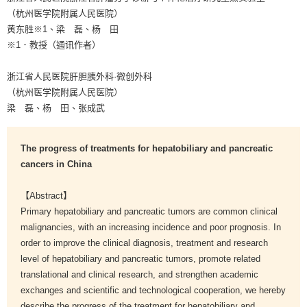
（杭州医学院附属人民医院）
黄东胜※1、梁 磊、杨 田
※1．教授（通讯作者）
浙江省人民医院肝胆胰外科·微创外科
（杭州医学院附属人民医院）
梁 磊、杨 田、张成武
The progress of treatments for hepatobiliary and pancreatic
cancers in China
【Abstract】
Primary hepatobiliary and pancreatic tumors are common clinical
malignancies, with an increasing incidence and poor prognosis. In
order to improve the clinical diagnosis, treatment and research
level of hepatobiliary and pancreatic tumors, promote related
translational and clinical research, and strengthen academic
exchanges and scientific and technological cooperation, we hereby
describe the progress of the treatment for hepatobiliary and