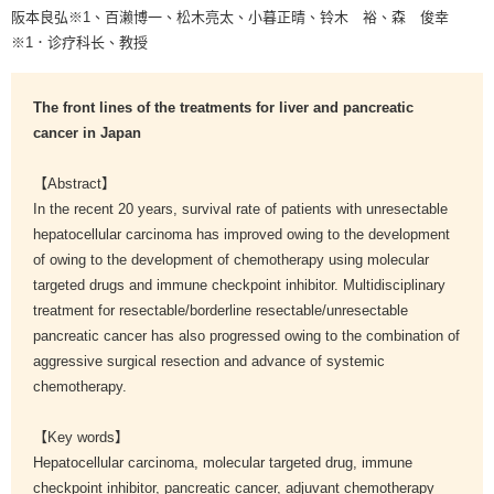
阪本良弘※1、百濑博一、松木亮太、小暮正晴、铃木 裕、森 俊幸
※1．诊疗科长、教授
The front lines of the treatments for liver and pancreatic
cancer in Japan
【Abstract】
In the recent 20 years, survival rate of patients with unresectable
hepatocellular carcinoma has improved owing to the development
of owing to the development of chemotherapy using molecular
targeted drugs and immune checkpoint inhibitor. Multidisciplinary
treatment for resectable/borderline resectable/unresectable
pancreatic cancer has also progressed owing to the combination of
aggressive surgical resection and advance of systemic
chemotherapy.
【Key words】
Hepatocellular carcinoma, molecular targeted drug, immune
checkpoint inhibitor, pancreatic cancer, adjuvant chemotherapy