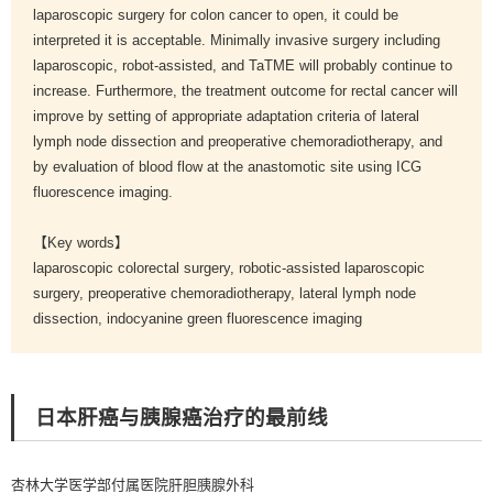
laparoscopic surgery for colon cancer to open, it could be
interpreted it is acceptable. Minimally invasive surgery including
laparoscopic, robot-assisted, and TaTME will probably continue to
increase. Furthermore, the treatment outcome for rectal cancer will
improve by setting of appropriate adaptation criteria of lateral
lymph node dissection and preoperative chemoradiotherapy, and
by evaluation of blood flow at the anastomotic site using ICG
fluorescence imaging.
【Key words】
laparoscopic colorectal surgery, robotic-assisted laparoscopic
surgery, preoperative chemoradiotherapy, lateral lymph node
dissection, indocyanine green fluorescence imaging
日本肝癌与胰腺癌治疗的最前线
杏林大学医学部付属医院肝胆胰腺外科