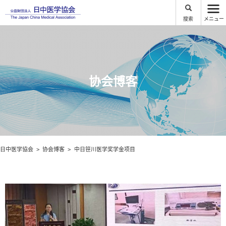
搜索
メニュー
协会博客
日中医学協会
协会博客
中日笹川医学奖学金项目