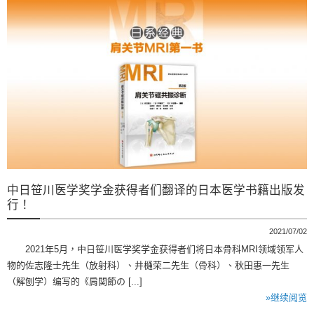
中日笹川医学奖学金获得者们翻译的日本医学书籍出版发
行！
2021/07/02
2021年5月，中日笹川医学奖学金获得者们将日本骨科MRI领域领军人
物的佐志隆士先生（放射科）、井樋荣二先生（骨科）、秋田惠一先生
（解刨学）编写的《肩関節の [...]
»继续阅览