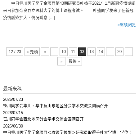
中日笹川医学奖学金项目第43期研究员叶盛于2021年1月新冠疫情期间
来日参加奈良县立医科大学的博士课程考试。 叶盛同学发来了在新冠
疫情感染扩大、情况瞬息 [...]
»继续阅览
12 / 23
« 先頭
«
...
10
11
12
13
14
...
20
...
»
最後 »
最新来稿
2026/07/23
笹川同学会华北、华中及山东地区分会学术交流会圆满召开
2026/07/15
笹川同学会西北地区分会学术交流会圆满召开
2026/06/30
中日笹川医学奖学金项目＜攻读学位型＞研究员取得千叶大学博士学位！