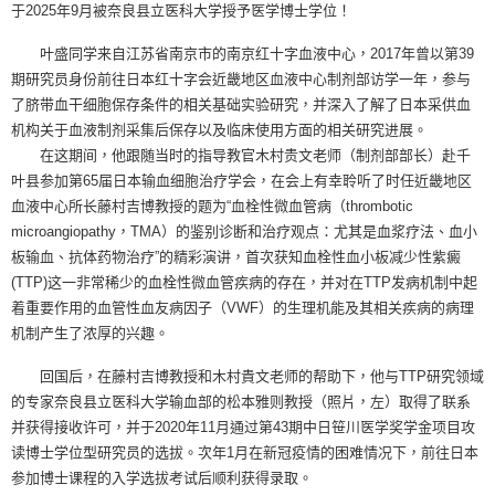
于2025年9月被奈良县立医科大学授予医学博士学位！
叶盛同学来自江苏省南京市的南京红十字血液中心，2017年曾以第39
期研究员身份前往日本红十字会近畿地区血液中心制剂部访学一年，参与
了脐带血干细胞保存条件的相关基础实验研究，并深入了解了日本采供血
机构关于血液制剂采集后保存以及临床使用方面的相关研究进展。
在这期间，他跟随当时的指导教官木村贵文老师（制剂部部长）赴千
叶县参加第65届日本输血细胞治疗学会，在会上有幸聆听了时任近畿地区
血液中心所长藤村吉博教授的题为“血栓性微血管病（thrombotic
microangiopathy，TMA）的鉴别诊断和治疗观点：尤其是血浆疗法、血小
板输血、抗体药物治疗”的精彩演讲，首次获知血栓性血小板减少性紫癜
(TTP)这一非常稀少的血栓性微血管疾病的存在，并对在TTP发病机制中起
着重要作用的血管性血友病因子（VWF）的生理机能及其相关疾病的病理
机制产生了浓厚的兴趣。
回国后，在藤村吉博教授和木村貴文老师的帮助下，他与TTP研究领域
的专家奈良县立医科大学输血部的松本雅则教授（照片，左）取得了联系
并获得接收许可，并于2020年11月通过第43期中日笹川医学奖学金项目攻
读博士学位型研究员的选拔。次年1月在新冠疫情的困难情况下，前往日本
参加博士课程的入学选拔考试后顺利获得录取。