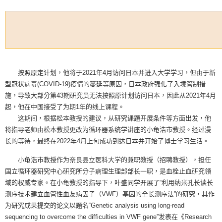
按照原定计划，他将于2021年4月访问日本并进入大学学习，但由于新
型冠状病毒(COVID-19)疫情的蔓延等原因，日本政府强化了入境管制措
施，导致大部分第43期研究员无法按照原计划访问日本，因此从2021年4月
起，他在中国接受了为期1年的线上课程。
这期间，根据松本教授的建议，从研究课题开展条件等方面出发，他
将指导老师由松本教授更改为循环器系统学讲座的小龟浩市教授。经过漫
长的等待，最终在2022年4月上旬成功到达日本并开始了博士学习生活。
小龟浩市教授作为奈良县立医科大学的兼职教授（招聘教授），担任
国立循环器研究中心研究所分子病理生理部部长一职，是血栓止血研究领
域的权威专家。在小龟教授的指导下，叶盛同学开展了
“
利用纳米孔长读长
测序技术建立血管性血友病因子（
VWF
）基因的全长测序法
”
的研究，其作
为研究成果提交的论文以题名
“Genetic analysis using long-read
sequencing to overcome the difficulties in VWF gene”
发表在《
Research