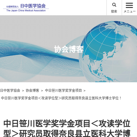
搜索
メニュー
协会博客
日中医学協会
协会博客
中日笹川医学奖学金项目
中日笹川医学奖学金项目＜攻读学位型＞研究员取得奈良县立医科大学博士学位！
中日笹川医学奖学金项目＜攻读学位
型＞研究员取得奈良县立医科大学博