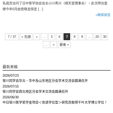
名成员访问了日中医学协会会长小川秀兴（顺天堂理事长）。此次拜访是
继今年6月由党晓龙保定 [...]
»继续阅览
7 / 37
« 先頭
«
...
5
6
7
8
9
...
20
30
...
»
最後 »
最新来稿
2026/07/23
笹川同学会华北、华中及山东地区分会学术交流会圆满召开
2026/07/15
笹川同学会西北地区分会学术交流会圆满召开
2026/06/30
中日笹川医学奖学金项目＜攻读学位型＞研究员取得千叶大学博士学位！