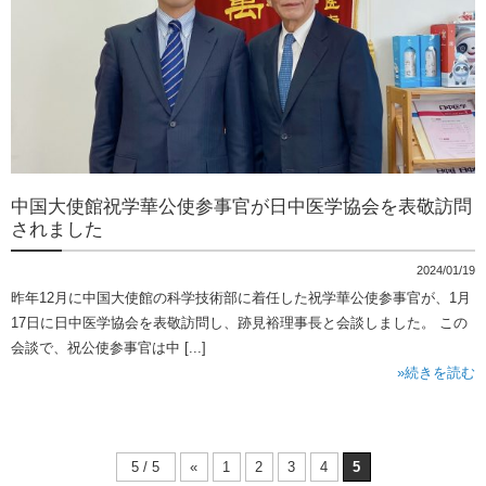
中国大使館祝学華公使参事官が日中医学協会を表敬訪問
されました
2024/01/19
昨年12月に中国大使館の科学技術部に着任した祝学華公使参事官が、1月
17日に日中医学協会を表敬訪問し、跡見裕理事長と会談しました。 この
会談で、祝公使参事官は中 [...]
»続きを読む
5 / 5
«
1
2
3
4
5