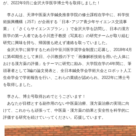
が、2022年9月に金沢大学医学博士号を取得しました！
李さんは、天津中医薬大学鍼灸推拿学院の修士課程在学中に、科学技
術振興機構（JST）が企画する「日本･アジア青少年サイエンス交流事
業」（「さくらサイエンスプラン」）で金沢大学を訪問し、日本の漢方
医学の第一人者である小川恵子教授（写真右）の研究チームが取り組む
研究に興味を持ち、帰国後も絶えず連絡を取っていました。
金沢大学に留学するため日中笹川医学奨学金制度に応募し、2018年4月
に第40期生として来日、小川教授の下で「画像解析技術を用いた人体に
おける漢方薬の評価」をテーマに研究に励み、大学院在学の4年間に、筆
頭著者として3編の論文発表と、全日本鍼灸学会学術大会とロボット人工
生命学会で学術報告を行い、これらの業績が認められ、2022年に博士号
を取得しました。
李さん、博士号取得おめでとうございます！
あなたが目標とする副作用のない中医薬治療、漢方薬治療の実現に向
けて、これからも頑張って、中医薬・漢方薬の効果と安全性を科学的に
評価する研究を続けていってください。応援しています。