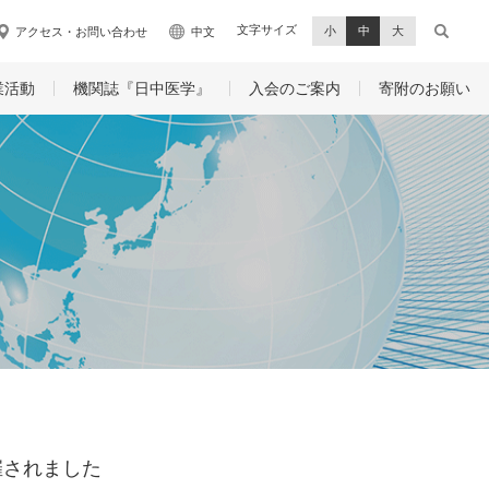
文字サイズ
小
中
大
アクセス・お問い合わせ
中文
業活動
機関誌『日中医学』
入会のご案内
寄附のお願い
催されました