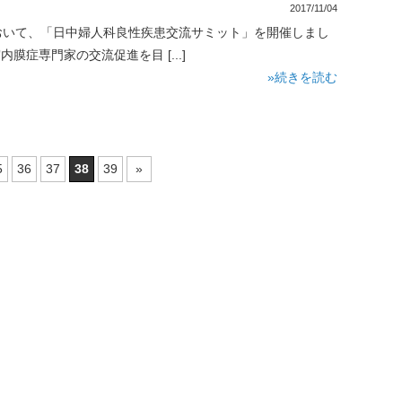
2017/11/04
店において、「日中婦人科良性疾患交流サミット」を開催しまし
膜症専門家の交流促進を目 [...]
»続きを読む
5
36
37
38
39
»