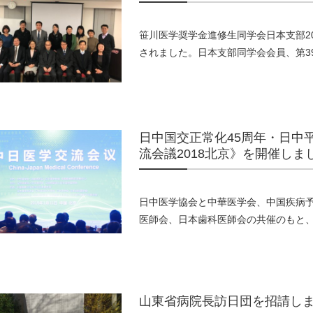
笹川医学奨学金進修生同学会日本支部20
されました。日本支部同学会会員、第39期
日中国交正常化45周年・日中
流会議2018北京》を開催しま
日中医学協会と中華医学会、中国疾病予
医師会、日本歯科医師会の共催のもと、201
山東省病院長訪日団を招請し