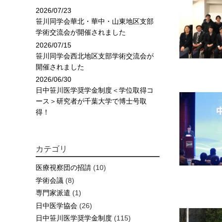
2026/07/23
笹川同学会華北・華中・山東地区支部
学術交流会が開催されました
2026/07/15
笹川同学会西北地区支部学術交流会が
開催されました
2026/06/30
日中笹川医学奨学金制度＜学位取得コ
ース＞研究者が千葉大学で博士号取
得！
カテゴリ
医療視察団の招請
(10)
学術会議
(8)
専門家派遣
(1)
日中医学協会
(26)
日中笹川医学奨学金制度
(115)