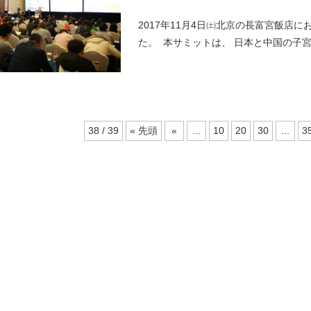
2017年11月4日㈯北京の長富宮飯
た。 本サミットは、 日本と中国の子宮内
38 / 39
« 先頭
«
...
10
20
30
...
3