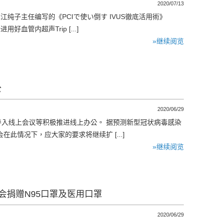
2020/07/13
江纯子主任编写的《PCIで使い倒す IVUS徹底活用術》
血管内超声Trip [...]
»继续阅览
公
2020/06/29
入线上会议等积极推进线上办公。 据预测新型冠状病毒感染
此情况下，应大家的要求将继续扩 [...]
»继续阅览
我会捐赠N95口罩及医用口罩
2020/06/29