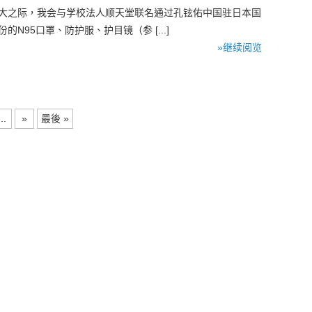
扩大之际，我会与学校法人顺天堂联名通过孔铉佑中国驻日本国
N95口罩、防护服、护目镜（参 [...]
»继续阅览
...
»
最後 »