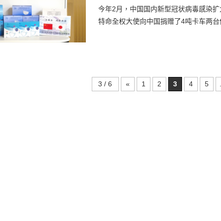
今年2月，中国国内新型冠状病毒感染
特命全权大使向中国捐赠了4吨卡车两台份的
3 / 6
«
1
2
3
4
5