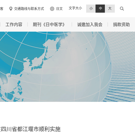
文字大小
小
中
大
客
交通路线与联系方式
日文
工作内容
期刊《日中医学》
诚邀加入我会
捐款资助
在四川省都江堰市顺利实施