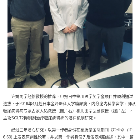
许婧同学经徐教授的推荐，申报日中笹川医学奖学金项目并顺利通过
选拔，于2019年4月赴日本金泽医科大学糖尿病・内分泌内科学留学，师从
糖尿病肾病专家古家大祐教授（照片右）和北田宗弘副教授（照片左），
主攻SGLT2抑制剂治疗糖尿病肾病的潜在机制研究。
经过三年潜心研究，以第一作者身份在高质量国际期刊《Cells》 (IF:
6.60) 上发表原创性论著；并以第一作者身份先后发表4篇综述，其中一篇