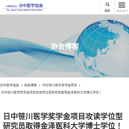
搜索
メニュー
协会博客
日中医学協会
协会博客
中日笹川医学奖学金项目
日中笹川医学奖学金项目攻读学位型研究员取得金泽医科大学博士学位！
日中笹川医学奖学金项目攻读学位型
研究员取得金泽医科大学博士学位！