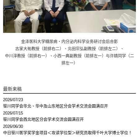
金泽医科大学糖尿病・内分泌内科学业务研讨会后合影
古家大祐教授（前排右二）、北田宗弘副教授（前排左二）、
中川淳教授（前排右一）、小西一典副教授（前排左一）与许婧同学（二
排左一）
最新来稿
2026/07/23
笹川同学会华北、华中及山东地区分会学术交流会圆满召开
2026/07/15
笹川同学会西北地区分会学术交流会圆满召开
2026/06/30
中日笹川医学奖学金项目＜攻读学位型＞研究员取得千叶大学博士学位！