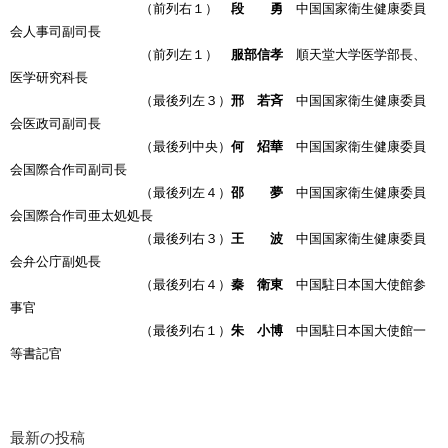
（前列右１）
段 勇
中国国家衛生健康委員
会人事司副司長
（前列左１）
服部信孝
順天堂大学医学部長、
医学研究科長
（最後列左３）
邢 若斉
中国国家衛生健康委員
会医政司副司長
（最後列中央）
何 炤華
中国国家衛生健康委員
会国際合作司副司長
（最後列左４）
邵 夢
中国国家衛生健康委員
会国際合作司亜太処処長
（最後列右３）
王 波
中国国家衛生健康委員
会弁公庁副処長
（最後列右４）
秦 衛東
中国駐日本国大使館参
事官
（最後列右１）
朱 小博
中国駐日本国大使館一
等書記官
最新の投稿