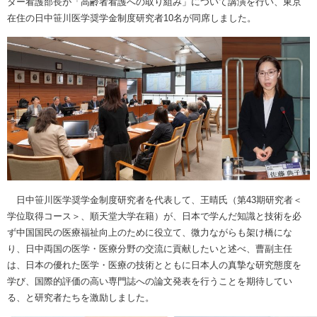
ター看護部長が「高齢者看護への取り組み」について講演を行い、東京
在住の日中笹川医学奨学金制度研究者
10
名が同席しました。
日中笹川医学奨学金制度研究者を代表して、王晴氏（第
43
期研究者＜
学位取得コース＞、順天堂大学在籍）が、日本で学んだ知識と技術を必
ず中国国民の医療福祉向上のために役立て、微力ながらも架け橋にな
り、日中両国の医学・医療分野の交流に貢献したいと述べ、曹副主任
は、日本の優れた医学・医療の技術とともに日本人の真摯な研究態度を
学び、国際的評価の高い専門誌への論文発表を行うことを期待してい
る、と研究者たちを激励しました。