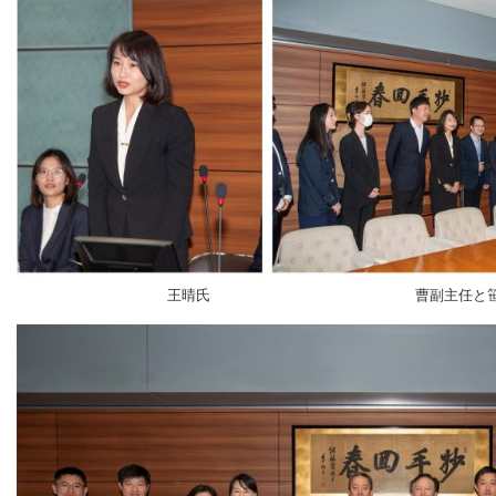
王晴氏 曹副主任と笹